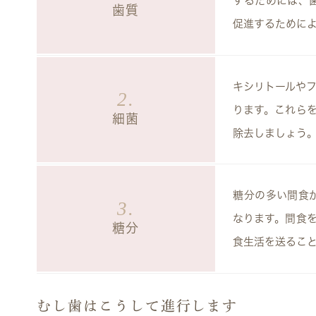
するためには、
歯質
促進するために
キシリトールや
2.
ります。これら
細菌
除去しましょう
糖分の多い間食
3.
なります。間食
糖分
食生活を送るこ
むし歯はこうして進行します