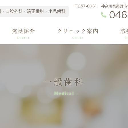
〒257-0031 神奈川県秦野
科・口腔外科・矯正歯科・小児歯科
046
院長紹介
クリニック案内
診
Doctor
Clinic
M
一般歯科
Medical