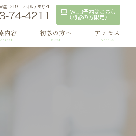
市曽屋1210 フォルテ秦野2F
WEB予約はこちら
3-74-4211
（初診の方限定）
療内容
初診の方へ
アクセス
edical
First
Access