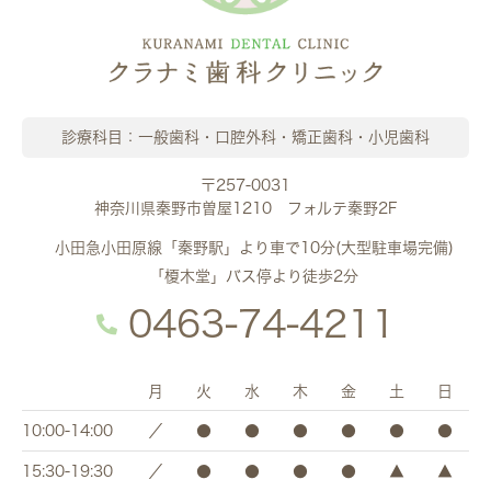
診療科目：一般歯科・口腔外科・矯正歯科・小児歯科
〒257-0031
神奈川県秦野市曽屋1210 フォルテ秦野2F
小田急小田原線「秦野駅」より車で10分(大型駐車場完備)
「榎木堂」バス停より徒歩2分
0463-74-4211
月
火
水
木
金
土
日
10:00-14:00
／
●
●
●
●
●
●
15:30-19:30
／
●
●
●
●
▲
▲