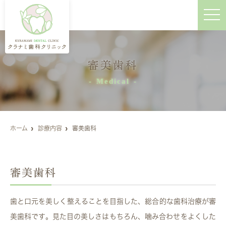
t
o
g
g
l
e
n
審美歯科
a
v
i
Medical
g
a
t
i
o
n
ホーム
診療内容
審美歯科
審美歯科
歯と口元を美しく整えることを目指した、総合的な歯科治療が審
美歯科です。見た目の美しさはもちろん、噛み合わせをよくした