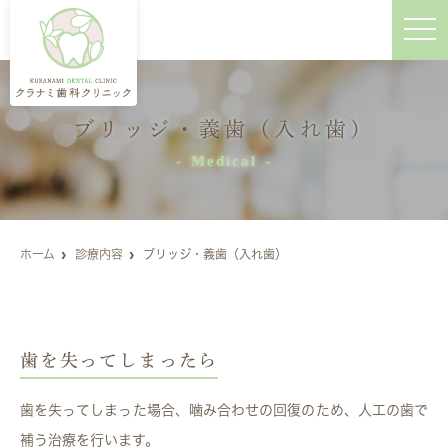
t
o
g
g
l
e
n
ブリッジ・義歯（入れ歯）
a
v
i
Medical
g
a
t
i
o
n
ホーム
診療内容
ブリッジ・義歯（入れ歯）
歯を失ってしまったら
歯を失ってしまった場合、噛み合わせの回復のため、人工の歯で
補う治療を行います。