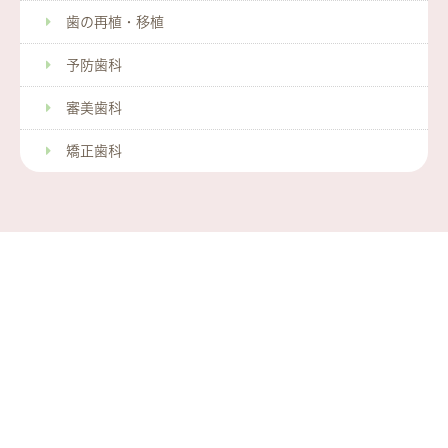
歯の再植・移植
予防歯科
審美歯科
矯正歯科