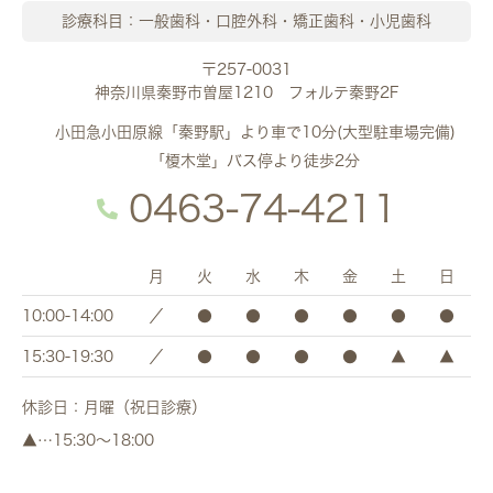
診療科目：一般歯科・口腔外科・矯正歯科・小児歯科
〒257-0031
神奈川県秦野市曽屋1210 フォルテ秦野2F
小田急小田原線「秦野駅」より車で10分(大型駐車場完備)
「榎木堂」バス停より徒歩2分
0463-74-4211
月
火
水
木
金
土
日
10:00-14:00
／
●
●
●
●
●
●
15:30-19:30
／
●
●
●
●
▲
▲
休診日：月曜（祝日診療）
▲…15:30～18:00